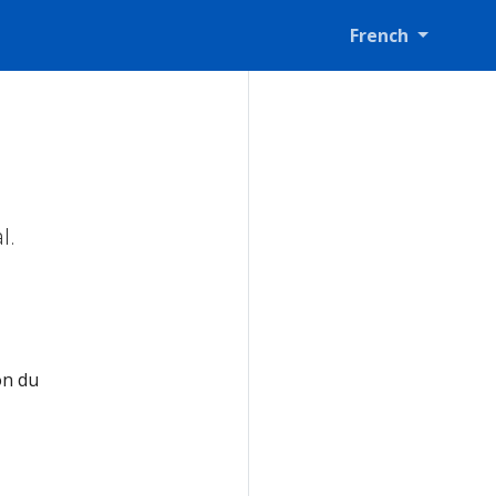
French
l.
on du